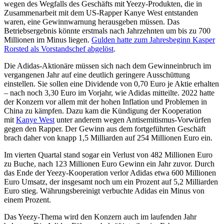
wegen des Wegfalls des Geschäfts mit Yeezy-Produkten, die in
Zusammenarbeit mit dem US-Rapper Kanye West entstanden
waren, eine Gewinnwarnung herausgeben müssen. Das
Betriebsergebnis könnte erstmals nach Jahrzehnten um bis zu 700
Millionen im Minus liegen.
Gulden hatte zum Jahresbeginn Kasper
Rorsted als Vorstandschef abgelöst
.
Die Adidas-Aktionäre müssen sich nach dem Gewinneinbruch im
vergangenen Jahr auf eine deutlich geringere Ausschüttung
einstellen. Sie sollen eine Dividende von 0,70 Euro je Aktie erhalten
– nach noch 3,30 Euro im Vorjahr, wie Adidas mitteilte. 2022 hatte
der Konzern vor allem mit der hohen Inflation und Problemen in
China zu kämpfen. Dazu kam die Kündigung der Kooperation
mit
Kanye West
unter anderem wegen Antisemitismus-Vorwürfen
gegen den Rapper. Der Gewinn aus dem fortgeführten Geschäft
brach daher von knapp 1,5 Milliarden auf 254 Millionen Euro ein.
Im vierten Quartal stand sogar ein Verlust von 482 Millionen Euro
zu Buche, nach 123 Millionen Euro Gewinn ein Jahr zuvor. Durch
das Ende der Yeezy-Kooperation verlor Adidas etwa 600 Millionen
Euro Umsatz, der insgesamt noch um ein Prozent auf 5,2 Milliarden
Euro stieg. Währungsbereinigt verbuchte Adidas ein Minus von
einem Prozent.
Das Yeezy-Thema wird den Konzern auch im laufenden Jahr