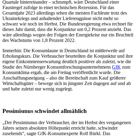
Quartale hintereinander – schrumpft, wäre Deutschland einer
Faustregel zufolge in einer technischen Rezession. Für das
Gesamtjahr 2023 allerdings sehen die meisten Fachleute trotz des
Ukrainekriegs und anhaltender Lieferengpässe nicht mehr so
schwarz wie noch im Herbst. Die Bundesregierung etwa rechnet für
dieses Jahr damit, dass die Konjunktur um 0,2 Prozent anzieht. Das
wäre allerdings wegen der Folgen der Energiekrise nur ein Bruchteil
des Wachstums von 1,8 Prozent 2022.
Immerhin: Die Konsumlaune in Deutschland ist mittlerweile auf
Erholungskurs. Die Verbraucher beurteilten die Konjunktur und ihre
eigene Einkommenserwartung deutlich positiver als zuletzt, wie die
Studie des Nürnberger Konsumforschungsunternehmens
GfK
zum
Konsumklima ergab, die am Freitag veröffentlicht wurde. Die
Anschaffungsneigung – also die Bereitschaft zum Kauf größerer
Wirtschaftsgüter – bewege sich in jüngster Zeit dagegen auf und ab
und habe zuletzt nur wenig zugelegt.
Pessimismus schwindet allmählich
„Der Pessimismus der Verbraucher, der im Herbst des vergangenen
Jahres seinen absoluten Höhepunkt erreicht hatte, schwindet
zusehends“, sagte GfK-Konsumexperte Rolf Bürkl. Das