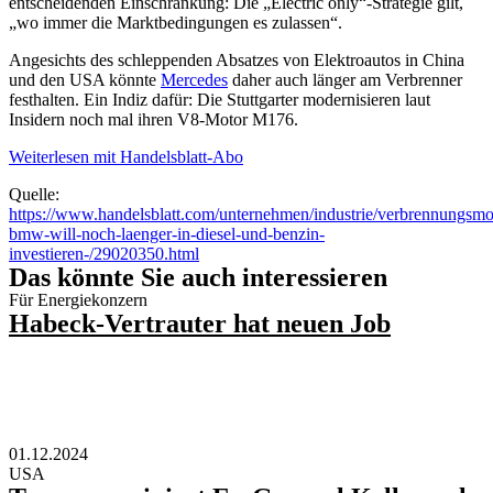
entscheidenden Einschränkung: Die „Electric only“-Strategie gilt,
„wo immer die Marktbedingungen es zulassen“.
Angesichts des schleppenden Absatzes von Elektroautos in China
und den USA könnte
Mercedes
daher auch länger am Verbrenner
festhalten. Ein Indiz dafür: Die Stuttgarter modernisieren laut
Insidern noch mal ihren V8-Motor M176.
Weiterlesen mit Handelsblatt-Abo
Quelle:
https://www.handelsblatt.com/unternehmen/industrie/verbrennungsmo
bmw-will-noch-laenger-in-diesel-und-benzin-
investieren-/29020350.html
Das könnte Sie auch interessieren
Für Energiekonzern
Habeck-Vertrauter hat neuen Job
01.12.2024
USA