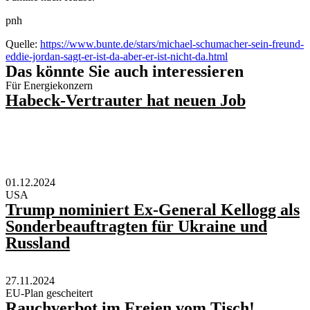
pnh
Quelle:
https://www.bunte.de/stars/michael-schumacher-sein-freund-
eddie-jordan-sagt-er-ist-da-aber-er-ist-nicht-da.html
Das könnte Sie auch interessieren
Für Energiekonzern
Habeck-Vertrauter hat neuen Job
01.12.2024
USA
Trump nominiert Ex-General Kellogg als
Sonderbeauftragten für Ukraine und
Russland
27.11.2024
EU-Plan gescheitert
Rauchverbot im Freien vom Tisch!