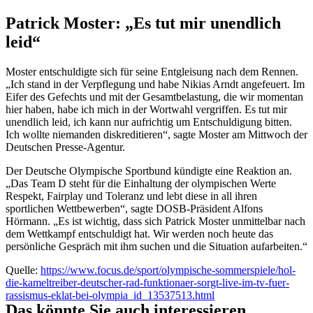
Patrick Moster: „Es tut mir unendlich
leid“
Moster entschuldigte sich für seine Entgleisung nach dem Rennen.
„Ich stand in der Verpflegung und habe Nikias Arndt angefeuert. Im
Eifer des Gefechts und mit der Gesamtbelastung, die wir momentan
hier haben, habe ich mich in der Wortwahl vergriffen. Es tut mir
unendlich leid, ich kann nur aufrichtig um Entschuldigung bitten.
Ich wollte niemanden diskreditieren“, sagte Moster am Mittwoch der
Deutschen Presse-Agentur.
Der Deutsche Olympische Sportbund kündigte eine Reaktion an.
„Das Team D steht für die Einhaltung der olympischen Werte
Respekt, Fairplay und Toleranz und lebt diese in all ihren
sportlichen Wettbewerben“, sagte DOSB-Präsident Alfons
Hörmann. „Es ist wichtig, dass sich Patrick Moster unmittelbar nach
dem Wettkampf entschuldigt hat. Wir werden noch heute das
persönliche Gespräch mit ihm suchen und die Situation aufarbeiten.“
Quelle:
https://www.focus.de/sport/olympische-sommerspiele/hol-
die-kameltreiber-deutscher-rad-funktionaer-sorgt-live-im-tv-fuer-
rassismus-eklat-bei-olympia_id_13537513.html
Das könnte Sie auch interessieren