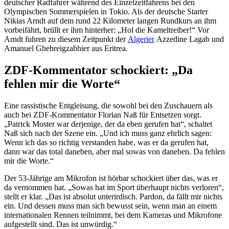
deutscher Radfahrer während des Einzelzeitfahrens bei den
Olympischen Sommerspielen in Tokio. Als der deutsche Starter
Nikias Arndt auf dem rund 22 Kilometer langen Rundkurs an ihm
vorbeifährt, brüllt er ihm hinterher: „Hol die Kameltreiber!“ Vor
Arndt fuhren zu diesem Zeitpunkt der
Algerier
Azzedine Lagab und
Amanuel Ghebreigzabhier aus Eritrea.
ZDF-Kommentator schockiert: „Da
fehlen mir die Worte“
Eine rassistische Entgleisung, die sowohl bei den Zuschauern als
auch bei ZDF-Kommentator Florian Naß für Entsetzen sorgt.
„Patrick Moster war derjenige, der da eben gerufen hat“, schaltet
Naß sich nach der Szene ein. „Und ich muss ganz ehrlich sagen:
Wenn ich das so richtig verstanden habe, was er da gerufen hat,
dann war das total daneben, aber mal sowas von daneben. Da fehlen
mir die Worte.“
Der 53-Jährige am Mikrofon ist hörbar schockiert über das, was er
da vernommen hat. „Sowas hat im Sport überhaupt nichts verloren“,
stellt er klar. „Das ist absolut unterirdisch. Pardon, da fällt mir nichts
ein. Und dessen muss man sich bewusst sein, wenn man an einem
internationalen Rennen teilnimmt, bei dem Kameras und Mikrofone
aufgestellt sind. Das ist unwürdig.“