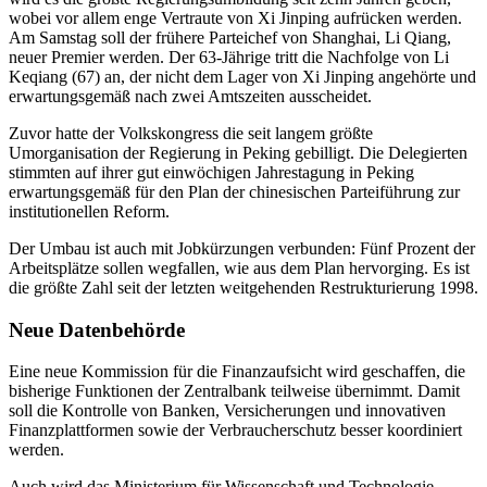
wobei vor allem enge Vertraute von Xi Jinping aufrücken werden.
Am Samstag soll der frühere Parteichef von Shanghai, Li Qiang,
neuer Premier werden. Der 63-Jährige tritt die Nachfolge von Li
Keqiang (67) an, der nicht dem Lager von Xi Jinping angehörte und
erwartungsgemäß nach zwei Amtszeiten ausscheidet.
Zuvor hatte der Volkskongress die seit langem größte
Umorganisation der Regierung in Peking gebilligt. Die Delegierten
stimmten auf ihrer gut einwöchigen Jahrestagung in Peking
erwartungsgemäß für den Plan der chinesischen Parteiführung zur
institutionellen Reform.
Der Umbau ist auch mit Jobkürzungen verbunden: Fünf Prozent der
Arbeitsplätze sollen wegfallen, wie aus dem Plan hervorging. Es ist
die größte Zahl seit der letzten weitgehenden Restrukturierung 1998.
Neue Datenbehörde
Eine neue Kommission für die Finanzaufsicht wird geschaffen, die
bisherige Funktionen der Zentralbank teilweise übernimmt. Damit
soll die Kontrolle von Banken, Versicherungen und innovativen
Finanzplattformen sowie der Verbraucherschutz besser koordiniert
werden.
Auch wird das Ministerium für Wissenschaft und Technologie