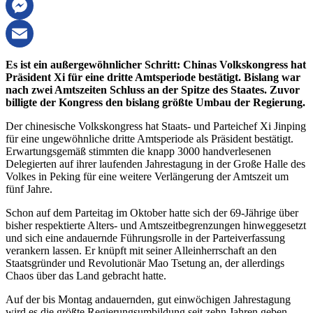
Threema
Messenger
Email
Es ist ein außergewöhnlicher Schritt: Chinas Volkskongress hat
Präsident Xi für eine dritte Amtsperiode bestätigt. Bislang war
nach zwei Amtszeiten Schluss an der Spitze des Staates. Zuvor
billigte der Kongress den bislang größte Umbau der Regierung.
Der chinesische Volkskongress hat Staats- und Parteichef Xi Jinping
für eine ungewöhnliche dritte Amtsperiode als Präsident bestätigt.
Erwartungsgemäß stimmten die knapp 3000 handverlesenen
Delegierten auf ihrer laufenden Jahrestagung in der Große Halle des
Volkes in Peking für eine weitere Verlängerung der Amtszeit um
fünf Jahre.
Schon auf dem Parteitag im Oktober hatte sich der 69-Jährige über
bisher respektierte Alters- und Amtszeitbegrenzungen hinweggesetzt
und sich eine andauernde Führungsrolle in der Parteiverfassung
verankern lassen. Er knüpft mit seiner Alleinherrschaft an den
Staatsgründer und Revolutionär Mao Tsetung an, der allerdings
Chaos über das Land gebracht hatte.
Auf der bis Montag andauernden, gut einwöchigen Jahrestagung
wird es die größte Regierungsumbildung seit zehn Jahren geben,