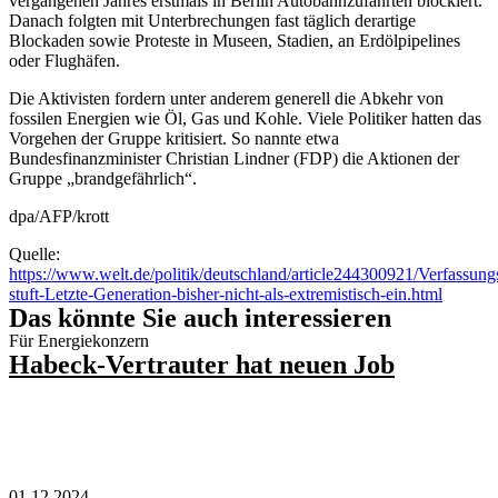
vergangenen Jahres erstmals in Berlin Autobahnzufahrten blockiert.
Danach folgten mit Unterbrechungen fast täglich derartige
Blockaden sowie Proteste in Museen, Stadien, an Erdölpipelines
oder Flughäfen.
Die Aktivisten fordern unter anderem generell die Abkehr von
fossilen Energien wie Öl, Gas und Kohle. Viele Politiker hatten das
Vorgehen der Gruppe kritisiert. So nannte etwa
Bundesfinanzminister Christian Lindner (FDP) die Aktionen der
Gruppe „brandgefährlich“.
dpa/AFP/krott
Quelle:
https://www.welt.de/politik/deutschland/article244300921/Verfassung
stuft-Letzte-Generation-bisher-nicht-als-extremistisch-ein.html
Das könnte Sie auch interessieren
Für Energiekonzern
Habeck-Vertrauter hat neuen Job
01.12.2024