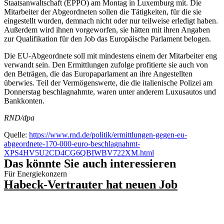
Staatsanwaltschaft (EPPO) am Montag in Luxemburg mit. Die
Mitarbeiter der Abgeordneten sollen die Tätigkeiten, für die sie
eingestellt wurden, demnach nicht oder nur teilweise erledigt haben.
Außerdem wird ihnen vorgeworfen, sie hätten mit ihren Angaben
zur Qualifikation für den Job das Europäische Parlament belogen.
Die EU-Abgeordnete soll mit mindestens einem der Mitarbeiter eng
verwandt sein. Den Ermittlungen zufolge profitierte sie auch von
den Beträgen, die das Europaparlament an ihre Angestellten
überwies. Teil der Vermögenswerte, die die italienische Polizei am
Donnerstag beschlagnahmte, waren unter anderem Luxusautos und
Bankkonten.
RND/dpa
Quelle:
https://www.rnd.de/politik/ermittlungen-gegen-eu-
abgeordnete-170-000-euro-beschlagnahmt-
XPS4HV5U2CD4CG6QBIWBV722XM.html
Das könnte Sie auch interessieren
Für Energiekonzern
Habeck-Vertrauter hat neuen Job