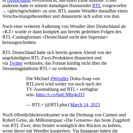
in
Deutschland
veröffentlicht, das einen Eklat auslöste. Unter
anderem hatte er seinem damaligen Haussender
RTL
vorgeworfen
–, »gleichgeschaltet« zu sein. RTL nannte Wendler daraufhin einen
Verschwörungstheoretiker und distanzierte sich sofort von ihm.
Nach einer weiteren Äußerung von Wendler über Deutschland als
»KZ« wurde er dann komplett aus bereits gedrehten Folgen des
RTL-Castingformats »Deutschland sucht den Superstar«
herausgeschnitten.
RTL Deutschland hatte sich bereits gestern Abend von der
angekündigten RTL Zwei-Produktion distanziert und
via
Twitter
verkündet, das Format künftig nicht über die
Streamingplattform RTL+ zu verbreiten.
Die Michael
#Wendler
Doku-Soap von
RTLzwei wird weder vor noch nach der
TV-Ausstrahlung auf RTL+ verfügbar
sein.
https://t.co/6mCMbr4eZO
— RTL+ (@RTLplus)
March 14, 2023
Noch öffentlichkeitswirksamer war die Drohung von Carmen und
Robert Geiss, als Millionärspaar »Die Geissens« das beste Zugpferd
von RTL Zwei, dem Sender womöglich den Rücken zu kehren,
wenn dieser mit Wendler kooperiere. Via Instagram hatten die